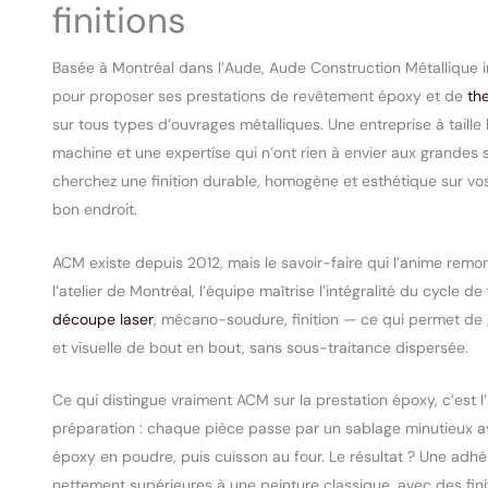
finitions
Basée à Montréal dans l’Aude, Aude Construction Métallique i
pour proposer ses prestations de revêtement époxy et de
th
sur tous types d’ouvrages métalliques. Une entreprise à taill
machine et une expertise qui n’ont rien à envier aux grandes st
cherchez une finition durable, homogène et esthétique sur vo
bon endroit.
ACM existe depuis 2012, mais le savoir-faire qui l’anime remo
l’atelier de Montréal, l’équipe maîtrise l’intégralité du cycle d
découpe laser
, mécano-soudure, finition — ce qui permet de
et visuelle de bout en bout, sans sous-traitance dispersée.
Ce qui distingue vraiment ACM sur la prestation époxy, c’est 
préparation : chaque pièce passe par un sablage minutieux av
époxy en poudre, puis cuisson au four. Le résultat ? Une adh
nettement supérieures à une peinture classique, avec des finit