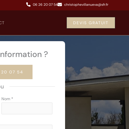
06 26 20 07 54
christophevillanueva@sfr.fr
CT
DEVIS GRATUIT
nformation ?
 20 07 54
ou
Nom
*