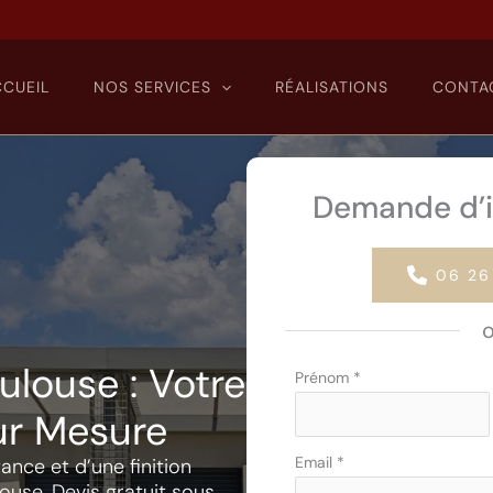
CCUEIL
NOS SERVICES
RÉALISATIONS
CONTA
Demande d’i
06 26
louse : Votre
Formulaire
Prénom
*
simple
sur Mesure
avec
téléphone
Email
*
ance et d’une finition
ouse. Devis gratuit sous