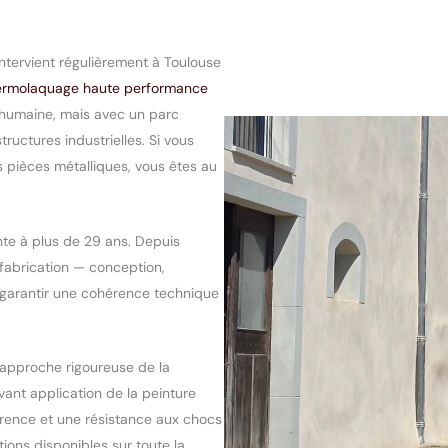
ntervient régulièrement à Toulouse
ermolaquage haute performance
e humaine, mais avec un parc
ructures industrielles. Si vous
s pièces métalliques, vous êtes au
nte à plus de 29 ans. Depuis
e fabrication — conception,
 garantir une cohérence technique
l’approche rigoureuse de la
ant application de la peinture
érence et une résistance aux chocs
ions disponibles sur toute la