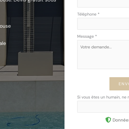
Téléphone
*
louse
Message
*
ale
ENV
Si vous êtes un humain, ne
Données