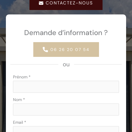
CONTACTEZ-NOUS
Demande d’information ?
06 26 20 07 54
ou
Formulaire
Prénom
*
simple
avec
téléphone
Nom
*
Email
*