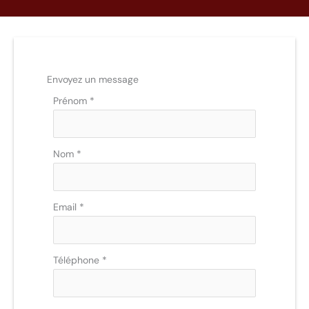
Envoyez un message
Formulaire
Prénom
*
simple
avec
téléphone
Nom
*
Email
*
Téléphone
*