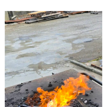
TOULOUSE
:
CONCEPTION
ET
POSE
SUR
MESURE