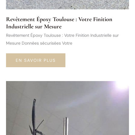
Revêtement Époxy Toulouse : Votre Finition
Industrielle sur Mesure
Revêtement Époxy Toulouse : Votre Finition Industrielle sur
Mesure Données sécurisées Votre
REVÊTEMENT
EN SAVOIR PLUS
ÉPOXY
TOULOUSE
:
VOTRE
FINITION
INDUSTRIELLE
SUR
MESURE