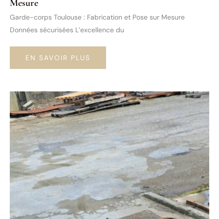
Mesure
Garde-corps Toulouse : Fabrication et Pose sur Mesure
Données sécurisées L’excellence du
GARDE-
EN SAVOIR PLUS
CORPS
TOULOUSE
:
FABRICATION
ET
POSE
SUR
MESURE