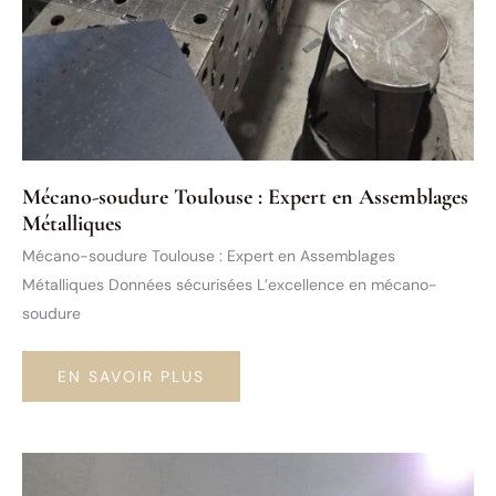
Mécano-soudure Toulouse : Expert en Assemblages
Métalliques
Mécano-soudure Toulouse : Expert en Assemblages
Métalliques Données sécurisées L’excellence en mécano-
soudure
MÉCANO-
EN SAVOIR PLUS
SOUDURE
TOULOUSE
:
EXPERT
EN
ASSEMBLAGES
MÉTALLIQUES