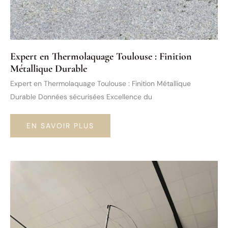
Expert en Thermolaquage Toulouse : Finition
Métallique Durable
Expert en Thermolaquage Toulouse : Finition Métallique
Durable Données sécurisées Excellence du
EXPERT
EN SAVOIR PLUS
EN
THERMOLAQUAGE
TOULOUSE
:
FINITION
MÉTALLIQUE
DURABLE