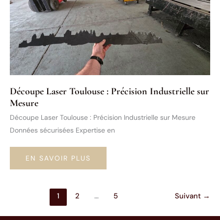
MESURE
Découpe Laser Toulouse : Précision Industrielle sur
Mesure
Découpe Laser Toulouse : Précision Industrielle sur Mesure
Données sécurisées Expertise en
DÉCOUPE
EN SAVOIR PLUS
LASER
TOULOUSE
:
PRÉCISION
INDUSTRIELLE
1
2
…
5
Suivant
→
SUR
MESURE