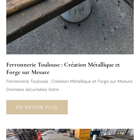
Ferronnerie Toulouse : Création Métallique et
Forge sur Mesure
Ferronnerie Toulouse : Création Métallique et Forge sur Mesure
Données sécurisées Votre
FERRONNERIE
EN SAVOIR PLUS
TOULOUSE
:
CRÉATION
MÉTALLIQUE
ET
FORGE
SUR