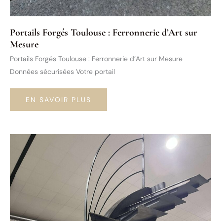
Portails Forgés Toulouse : Ferronnerie d’Art sur
Mesure
Portails Forgés Toulouse : Ferronnerie d’Art sur Mesure
Données sécurisées Votre portail
PORTAILS
EN SAVOIR PLUS
FORGÉS
TOULOUSE
:
FERRONNERIE
D’ART
SUR
MESURE