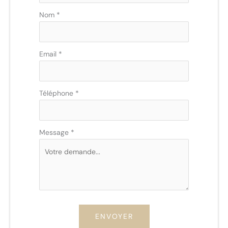
avec
téléphone
Nom
*
Email
*
Téléphone
*
Message
*
ENVOYER