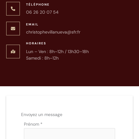
TÉLÉPHONE
06 26 20 07 54
EMAIL
christophevillanueva@sfr.fr
HORAIRES
Lun – Ven : 8h–12h / 13h30–18h
Samedi : 8h–12h
Envoyez un message
Formulaire
Prénom
*
simple