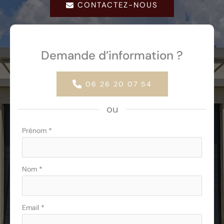
CONTACTEZ-NOUS
Demande d’information ?
06 26 20 07 54
ou
Formulaire
Prénom
*
simple
avec
téléphone
Nom
*
Email
*