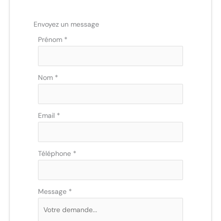
Envoyez un message
Formulaire
Prénom
*
simple
avec
téléphone
Nom
*
Email
*
Téléphone
*
Message
*